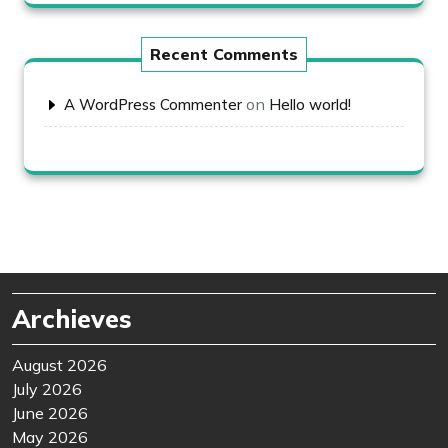
Recent Comments
on
A WordPress Commenter
Hello world!
Archieves
August 2026
July 2026
June 2026
May 2026