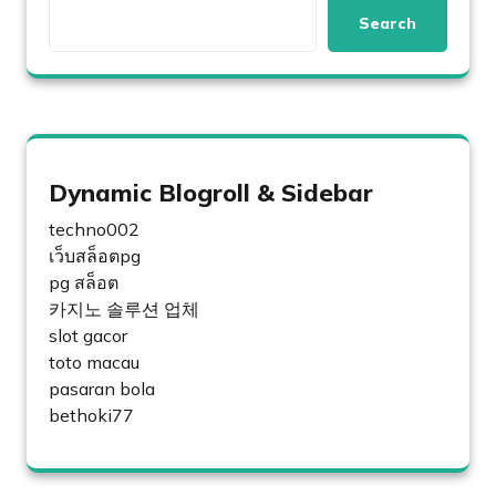
Search
Dynamic Blogroll & Sidebar
techno002
เว็บสล็อตpg
pg สล็อต
카지노 솔루션 업체
slot gacor
toto macau
pasaran bola
bethoki77