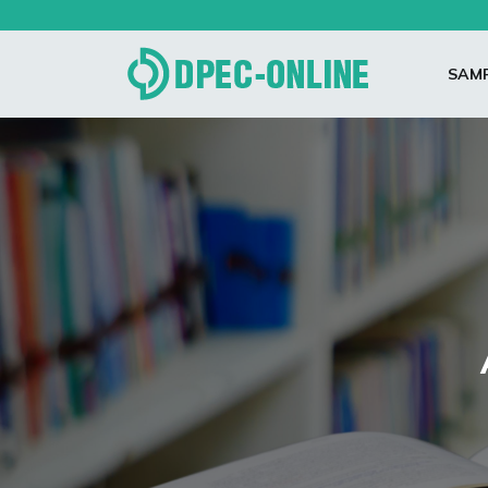
Skip
to
content
SAMP