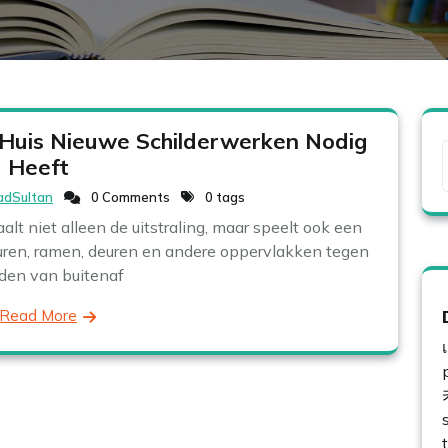
 Huis Nieuwe Schilderwerken Nodig
Heeft
dSultan
0 Comments
0 tags
t niet alleen de uitstraling, maar speelt ook een
uren, ramen, deuren en andere oppervlakken tegen
den van buitenaf
Read More