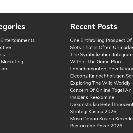
egories
Recent Posts
 Entertainments
One Enthralling Prospect Of
otive
Slots That Is Often Unmarke
ess
The Symbolization Integrat
l Marketing
Within The Game Plan
ion
Labordiamanten: Revolution
Eleganz für nachhaltigen S
Exploring The Wild Worldly
Concern Of Online Togel An
Insider's Reexamine
Dekonstruksi Retell Innocen
Strategi Kasino 2026
Masa Depan Kasino Kecerd
Buatan dan Poker 2026