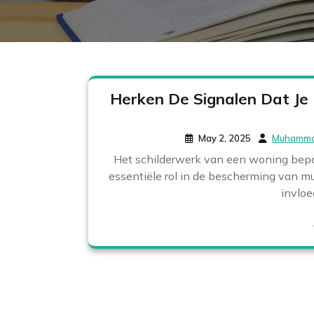
Herken De Signalen Dat Je
May 2, 2025
Muhamma
Het schilderwerk van een woning bepaal
essentiële rol in de bescherming van m
invloe