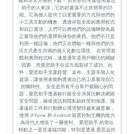
能和非常方便的下載！ 對於那些考慮使用愛思
助手的人來說，它的好處遠不止於簡單的功
能。它為個人提供了以更重要的方式與他們的
小工具互動的機會。透過存取全面的應用程式
和自訂選項，人們可以將他們的設備轉變為真
正展現他們的選擇和身份的東西。他們不只是
利用一種設備；他們正在體驗一種與他們的生
活方式產生共鳴的個人化數位環境。 在管理遊
戲和應用程式時，速度通常是用戶關注的關鍵
因素，而愛思助手在這方面取得了成功。此
外，愛思助手支援鈴聲、桌布、主題等個人化
資源，讓使用者能夠透過自己的工具展現自己
的獨特性。 安全是所有平台客戶最關心的問
題，愛思助手透過銀行級安全演算法解決網路
安全問題，確保資訊和隱私始終受到保護。隨
著遠距工作和行動辦公環境變得越來越普遍，
使用 iPhone 和 Android 裝置控制主機的能力
為現代人增添了一層便利。 爱思助手 的突出
特點之一是其遠端功能，特別是透過 爱思远控