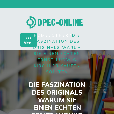
Skip
to
content
/
/
HOME
OTHER
DIE
FASZINATION DES
Menu
ORIGINALS WARUM
SIE EINEN ECHTEN
ERNST LUDWIG
KIRCHNER KAUFEN
SOLLTEN
DIE FASZINATION
DES ORIGINALS
WARUM SIE
EINEN ECHTEN