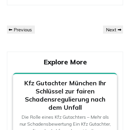
Post
Previous
Next
Previous
Next
navigation
Post
Post
Explore More
Kfz Gutachter München Ihr
Schlüssel zur fairen
Schadensregulierung nach
dem Unfall
Die Rolle eines Kfz Gutachters – Mehr als
nur Schadensbewertung Ein Kfz Gutachter,