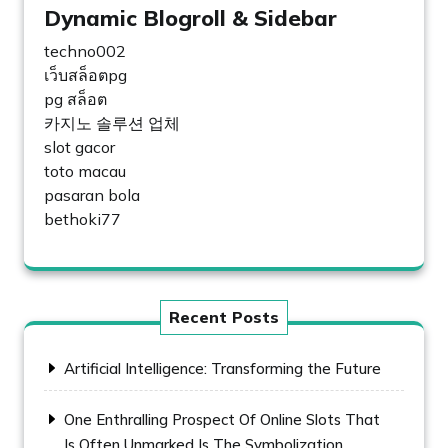
Dynamic Blogroll & Sidebar
techno002
เว็บสล็อตpg
pg สล็อต
카지노 솔루션 업체
slot gacor
toto macau
pasaran bola
bethoki77
Recent Posts
Artificial Intelligence: Transforming the Future
One Enthralling Prospect Of Online Slots That
Is Often Unmarked Is The Symbolization