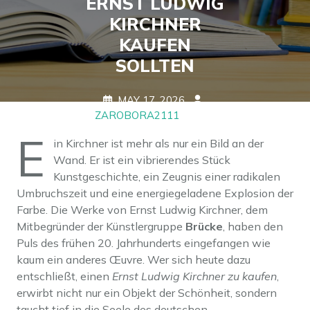
ERNST LUDWIG
KIRCHNER
KAUFEN
SOLLTEN
MAY 17, 2026
ZAROBORA2111
0
COMMENTS
0 TAGS
E
in Kirchner ist mehr als nur ein Bild an der
Wand. Er ist ein vibrierendes Stück
Kunstgeschichte, ein Zeugnis einer radikalen
Umbruchszeit und eine energiegeladene Explosion der
Farbe. Die Werke von Ernst Ludwig Kirchner, dem
Mitbegründer der Künstlergruppe
Brücke
, haben den
Puls des frühen 20. Jahrhunderts eingefangen wie
kaum ein anderes Œuvre. Wer sich heute dazu
entschließt, einen
Ernst Ludwig Kirchner zu kaufen
,
erwirbt nicht nur ein Objekt der Schönheit, sondern
taucht tief in die Seele des deutschen