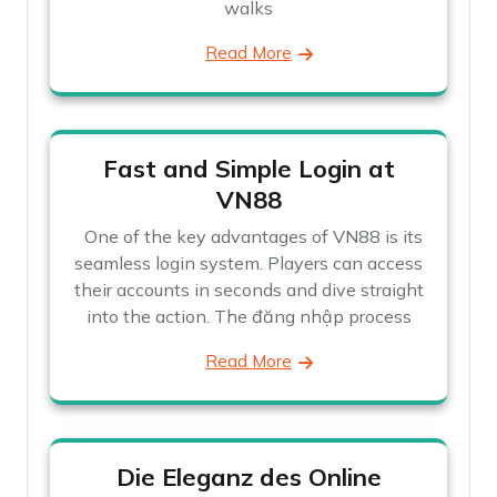
walks
Read More
Fast and Simple Login at
VN88
One of the key advantages of VN88 is its
seamless login system. Players can access
their accounts in seconds and dive straight
into the action. The đăng nhập process
Read More
Die Eleganz des Online