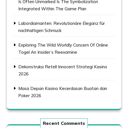
Is Often Unmarked Is The Symbolization
Integrated Within The Game Plan
Labordiamanten: Revolutionäre Eleganz für
nachhaltigen Schmuck
Exploring The Wild Worldly Concern Of Online
Togel An Insider’s Reexamine
Dekonstruksi Retell Innocent Strategi Kasino
2026
Masa Depan Kasino Kecerdasan Buatan dan
Poker 2026
Recent Comments