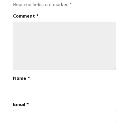
Required fields are marked
*
Comment
*
Name
*
Email
*