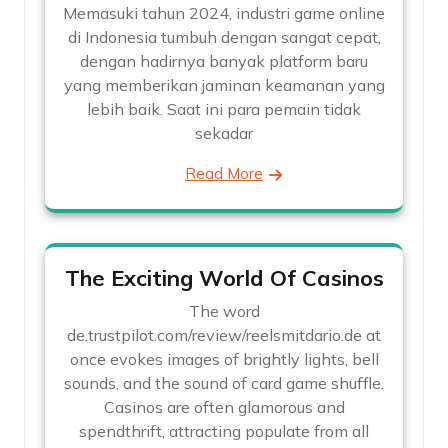
Memasuki tahun 2024, industri game online
di Indonesia tumbuh dengan sangat cepat,
dengan hadirnya banyak platform baru
yang memberikan jaminan keamanan yang
lebih baik. Saat ini para pemain tidak
sekadar
Read More
The Exciting World Of Casinos
The word
de.trustpilot.com/review/reelsmitdario.de at
once evokes images of brightly lights, bell
sounds, and the sound of card game shuffle.
Casinos are often glamorous and
spendthrift, attracting populate from all