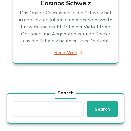
Casinos Schweiz
Das Online-Glücksspiel in der Schweiz hat
in den letzten Jahren eine bemerkenswerte
Entwicklung erlebt. Mit einer Vielzahl von
Optionen und Angeboten können Spieler
aus der Schweiz heute auf eine Vielzahl
Read More
Search
Search