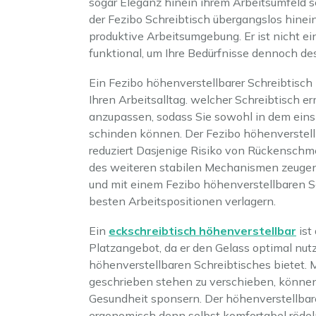
sogar Eleganz hinein ihrem Arbeitsumfeld 
der Fezibo Schreibtisch übergangslos hinei
produktive Arbeitsumgebung. Er ist nicht e
funktional, um Ihre Bedürfnisse dennoch de
Ein Fezibo höhenverstellbarer Schreibtisch
Ihren Arbeitsalltag. welcher Schreibtisch e
anzupassen, sodass Sie sowohl in dem ein
schinden können. Der Fezibo höhenverstellb
reduziert Dasjenige Risiko von Rückenschme
des weiteren stabilen Mechanismen zeugen 
und mit einem Fezibo höhenverstellbaren S
besten Arbeitspositionen verlagern.
Ein
eckschreibtisch höhenverstellbar
ist
Platzangebot, da er den Gelass optimal nutz
höhenverstellbaren Schreibtisches bietet.
geschrieben stehen zu verschieben, können 
Gesundheit sponsern. Der höhenverstellbare
ergonomisch denn selbst komfortabel rödeln