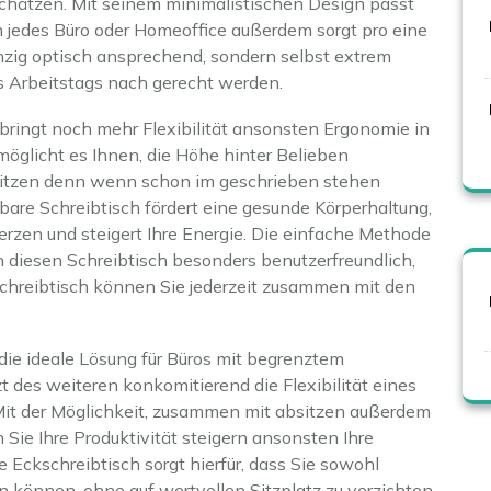
schätzen. Mit seinem minimalistischen Design passt
n jedes Büro oder Homeoffice außerdem sorgt pro eine
inzig optisch ansprechend, sondern selbst extrem
s Arbeitstags nach gerecht werden.
 bringt noch mehr Flexibilität ansonsten Ergonomie in
rmöglicht es Ihnen, die Höhe hinter Belieben
sitzen denn wenn schon im geschrieben stehen
are Schreibtisch fördert eine gesunde Körperhaltung,
rzen und steigert Ihre Energie. Die einfache Methode
diesen Schreibtisch besonders benutzerfreundlich,
chreibtisch können Sie jederzeit zusammen mit den
 die ideale Lösung für Büros mit begrenztem
t des weiteren konkomitierend die Flexibilität eines
 Mit der Möglichkeit, zusammen mit absitzen außerdem
Sie Ihre Produktivität steigern ansonsten Ihre
 Eckschreibtisch sorgt hierfür, dass Sie sowohl
 können, ohne auf wertvollen Sitzplatz zu verzichten.