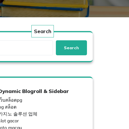
Search
Search
Dynamic Blogroll & Sidebar
เว็บสล็อตpg
pg สล็อต
카지노 솔루션 업체
slot gacor
toto macau