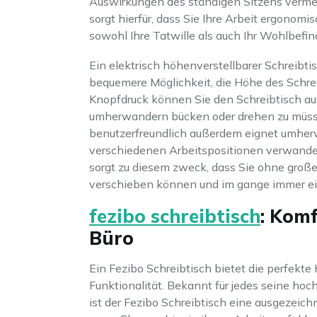
Auswirkungen des ständigen Sitzens vermei
sorgt hierfür, dass Sie Ihre Arbeit ergono
sowohl Ihre Tatwille als auch Ihr Wohlbefin
Ein elektrisch höhenverstellbarer Schreibti
bequemere Möglichkeit, die Höhe des Schrei
Knopfdruck können Sie den Schreibtisch au
umherwandern bücken oder drehen zu müssen
benutzerfreundlich außerdem eignet umher
verschiedenen Arbeitspositionen verwandeln
sorgt zu diesem zweck, dass Sie ohne gro
verschieben können und im gange immer e
fezibo schreibtisch
: Komf
Büro
Ein Fezibo Schreibtisch bietet die perfek
Funktionalität. Bekannt für jedes seine hoc
ist der Fezibo Schreibtisch eine ausgezeic