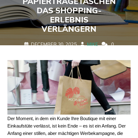
APIERTRAGETASCHEN D
AS SHOPPING-E
RLEBNIS V
ERLÄNGERN
DECEMBER 30, 2025
MIKE
0
COMMENTS
0 TAGS
Der Moment, in dem ein Kunde Ihre Boutique mit einer 
Einkaufstüte verlässt, ist kein Ende – es ist ein Anfang. Der 
Anfang einer stillen, aber mächtigen Werbekampagne, die 