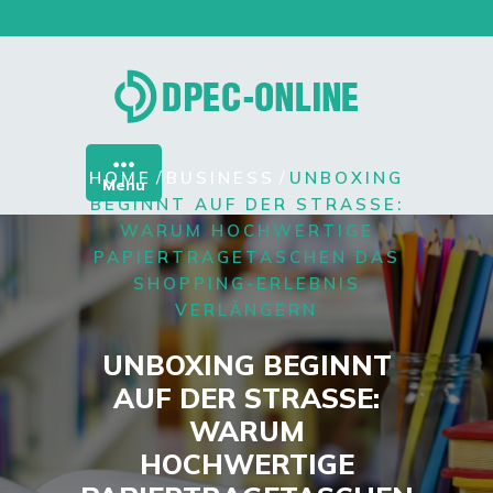
Skip
to
content
/
/
HOME
BUSINESS
UNBOXING
Menu
BEGINNT AUF DER STRASSE: W
ARUM HOCHWERTIGE P
APIERTRAGETASCHEN DAS S
HOPPING-ERLEBNIS V
ERLÄNGERN
UNBOXING BEGINNT
AUF DER STRASSE: W
ARUM H
OCHWERTIGE P