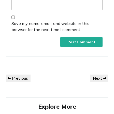
Save my name, email, and website in this
browser for the next time I comment.
Post
Previous
Next
Previous
Next
navigation
Post
Post
Explore More