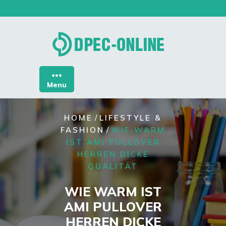
Skip
to
content
Menu
/
HOME
LIFESTYLE &
/
FASHION
WIE WARM
IST AMI PULLOVER
HERREN DICKE
QUALITÄT
WIE WARM IST
AMI PULLOVER
HERREN DICKE