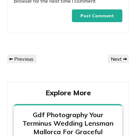
browser for the next time I comment.
Post
Previous
Next
Previous
Next
navigation
Post
Post
Explore More
Gdf Photography Your
Terminus Wedding Lensman
Mallorca For Graceful