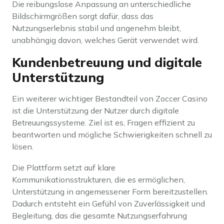
Die reibungslose Anpassung an unterschiedliche
Bildschirmgrößen sorgt dafür, dass das
Nutzungserlebnis stabil und angenehm bleibt,
unabhängig davon, welches Gerät verwendet wird.
Kundenbetreuung und digitale
Unterstützung
Ein weiterer wichtiger Bestandteil von Zoccer Casino
ist die Unterstützung der Nutzer durch digitale
Betreuungssysteme. Ziel ist es, Fragen effizient zu
beantworten und mögliche Schwierigkeiten schnell zu
lösen.
Die Plattform setzt auf klare
Kommunikationsstrukturen, die es ermöglichen,
Unterstützung in angemessener Form bereitzustellen.
Dadurch entsteht ein Gefühl von Zuverlässigkeit und
Begleitung, das die gesamte Nutzungserfahrung