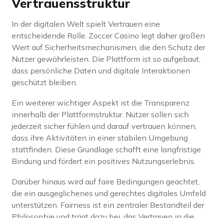
Vertrauensstruktur
In der digitalen Welt spielt Vertrauen eine
entscheidende Rolle. Zoccer Casino legt daher großen
Wert auf Sicherheitsmechanismen, die den Schutz der
Nutzer gewährleisten. Die Plattform ist so aufgebaut,
dass persönliche Daten und digitale Interaktionen
geschützt bleiben.
Ein weiterer wichtiger Aspekt ist die Transparenz
innerhalb der Plattformstruktur. Nutzer sollen sich
jederzeit sicher fühlen und darauf vertrauen können,
dass ihre Aktivitäten in einer stabilen Umgebung
stattfinden. Diese Grundlage schafft eine langfristige
Bindung und fördert ein positives Nutzungserlebnis.
Darüber hinaus wird auf faire Bedingungen geachtet,
die ein ausgeglichenes und gerechtes digitales Umfeld
unterstützen. Fairness ist ein zentraler Bestandteil der
Philosophie und trägt dazu bei, das Vertrauen in die