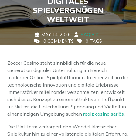
DIGITALES
SPIELVERGNÜGEN
WELTWEIT
MAY 14, 2026
SAQIB K
0 COMMENTS
0 TAGS
Zoccer Casino steht sinnbildlich für die neue
Generation digitaler Unterhaltung im Bereich
moderner Online-Spielplattformen. In einer Zeit, in der
technologische Innovation und digitale Erlebnisse
immer stärker miteinander verschmelzen, entwickelt
sich dieses Konzept zu einem attraktiven Treffpunkt
für Nutzer, die Unterhaltung, Spannung und Vielfalt in
einer einzigen Umgebung suchen
realz casino seriös
.
Die Plattform verkörpert den Wandel klassischer
Spielkultur hin zu einer vollständig digitalen Erfahrung.