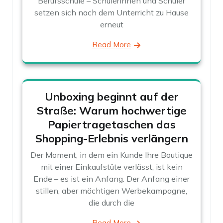
Berufsschule – Schülerinnen und Schüler
setzen sich nach dem Unterricht zu Hause
erneut
Read More
Unboxing beginnt auf der
Straße: Warum hochwertige
Papiertragetaschen das
Shopping-Erlebnis verlängern
Der Moment, in dem ein Kunde Ihre Boutique
mit einer Einkaufstüte verlässt, ist kein
Ende – es ist ein Anfang. Der Anfang einer
stillen, aber mächtigen Werbekampagne,
die durch die
Read More