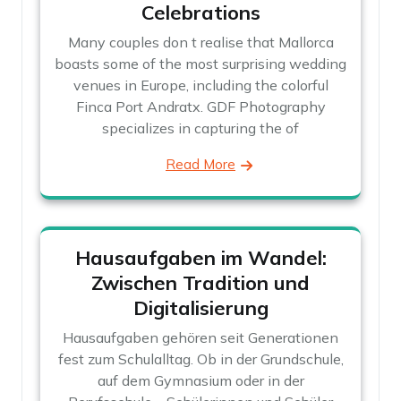
Celebrations
Many couples don t realise that Mallorca
boasts some of the most surprising wedding
venues in Europe, including the colorful
Finca Port Andratx. GDF Photography
specializes in capturing the of
Read More
Hausaufgaben im Wandel:
Zwischen Tradition und
Digitalisierung
Hausaufgaben gehören seit Generationen
fest zum Schulalltag. Ob in der Grundschule,
auf dem Gymnasium oder in der