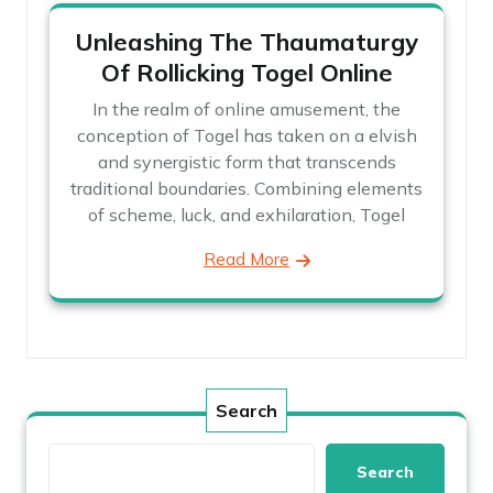
Unleashing The Thaumaturgy
Of Rollicking Togel Online
In the realm of online amusement, the
conception of Togel has taken on a elvish
and synergistic form that transcends
traditional boundaries. Combining elements
of scheme, luck, and exhilaration, Togel
Read More
Search
Search