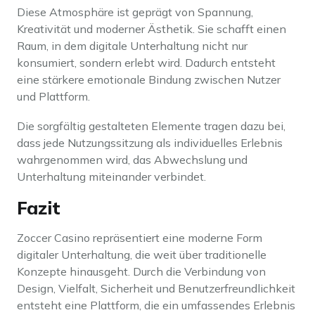
Diese Atmosphäre ist geprägt von Spannung,
Kreativität und moderner Ästhetik. Sie schafft einen
Raum, in dem digitale Unterhaltung nicht nur
konsumiert, sondern erlebt wird. Dadurch entsteht
eine stärkere emotionale Bindung zwischen Nutzer
und Plattform.
Die sorgfältig gestalteten Elemente tragen dazu bei,
dass jede Nutzungssitzung als individuelles Erlebnis
wahrgenommen wird, das Abwechslung und
Unterhaltung miteinander verbindet.
Fazit
Zoccer Casino repräsentiert eine moderne Form
digitaler Unterhaltung, die weit über traditionelle
Konzepte hinausgeht. Durch die Verbindung von
Design, Vielfalt, Sicherheit und Benutzerfreundlichkeit
entsteht eine Plattform, die ein umfassendes Erlebnis