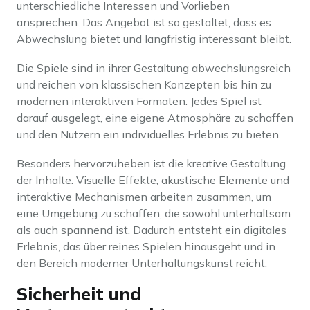
unterschiedliche Interessen und Vorlieben
ansprechen. Das Angebot ist so gestaltet, dass es
Abwechslung bietet und langfristig interessant bleibt.
Die Spiele sind in ihrer Gestaltung abwechslungsreich
und reichen von klassischen Konzepten bis hin zu
modernen interaktiven Formaten. Jedes Spiel ist
darauf ausgelegt, eine eigene Atmosphäre zu schaffen
und den Nutzern ein individuelles Erlebnis zu bieten.
Besonders hervorzuheben ist die kreative Gestaltung
der Inhalte. Visuelle Effekte, akustische Elemente und
interaktive Mechanismen arbeiten zusammen, um
eine Umgebung zu schaffen, die sowohl unterhaltsam
als auch spannend ist. Dadurch entsteht ein digitales
Erlebnis, das über reines Spielen hinausgeht und in
den Bereich moderner Unterhaltungskunst reicht.
Sicherheit und